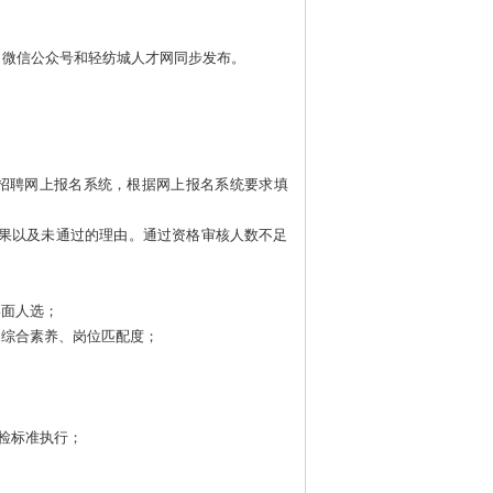
司微信公众号
和轻纺城人才网同步发布。
才发展有限公司招聘网上报名系统，根据网上报名系统要求填
结果以及未通过的理由。通过资格审核人数不足
终面
人选；
、综合素养、岗位匹配度
；
体检标准执行；