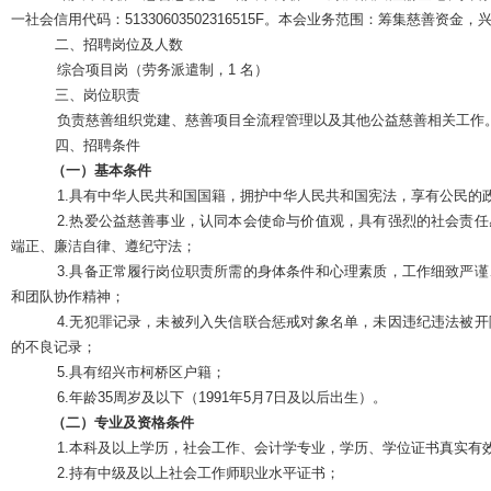
一社会信用代码：
51330603502316515F。本会业务范围：筹集慈善资
二、招聘岗位及人数
综合项目岗（劳务派遣制，
1 名）
三、岗位职责
负责慈善组织党建、慈善项目全流程管理以及其他公益慈善相关工作
四、招聘条件
（一）基本条件
1.具有中华人民共和国国籍，拥护中华人民共和国宪法，享有公民的
2.热爱公益慈善事业，认同本会使命与价值观，具有强烈的社会责
端正、廉洁自律、遵纪守法；
3.具备正常履行岗位职责所需的身体条件和心理素质，工作细致严
和团队协作精神；
4.无犯罪记录，未被列入失信联合惩戒对象名单，未因违纪违法被
的不良记录；
5.具有绍兴市柯桥区户籍；
6.
年龄
35周岁及以下（199
1年5月7日及以后出生）。
（二）专业及资格条件
1.本科及以上学历，社会工作、会计学专业，学历、学位证书真实有
2.持有中级及以上社会工作师职业水平证书；