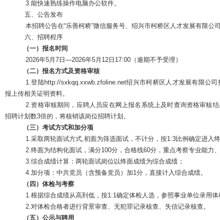
3.能快速熟练操作电脑办公软件。
五、公告发布
本招聘公告在
“乐善柯桥”微信服务号、绍兴市柯桥区人才发展有限公
六、招聘程序
（一）报名时间
2026年5月7日—2026年5月12日17:00（逾期不予受理）
（二）报名方式
及资格审核
1.
登陆
http://sxkqq.xxwb.zfoline.net绍兴市柯桥区人
报上传相关证明资料。
2.资格审核期间，应聘人员应在网上报名系统上及时查询资格审核
招聘计划数3倍的，将核销该岗位招聘计划。
（
三
）
考试方式
和加分项
1.采取两轮面试方式,
初面为筛选面试，不计分，按
1:3比例确定进入
2.
终面为结构化面试，满分
100分，合格线60分，重点考察专业能力
3.综合成绩计算：两轮面试岗位以终面成绩为综合成绩；
4.
加分项：中共党员（含预备党员）加
1分
，直接计入综合成绩。
（
四
）体检与考察
1.根据综合
成绩从高到低，按
1:1确定体检人选，参照事业单位录用
2.对体检合格者进行背景审查、无犯罪记录核查、失信记录核查。
（
五
）公示与聘用