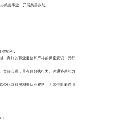
金，兴办慈善事业，开展慈善救助。
。
政治权利；
任感、良好的职业道德和严格的保密意识，品行
谨、责任心强，具有良好执行力、沟通协调能力
开除公职或取消相关从业资格，无其他影响聘用
效；