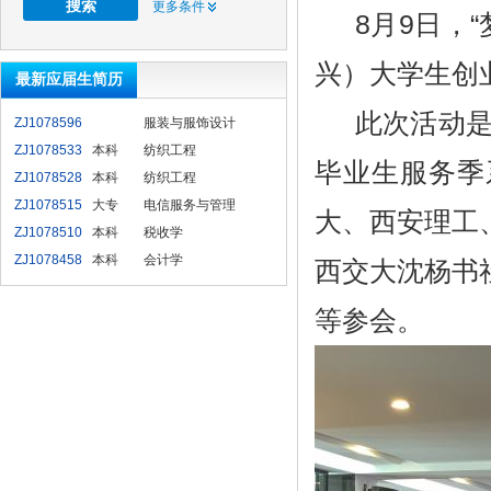
更多条件
8月9日，
兴）大学生创
最新应届生简历
此次活动是
ZJ1078596
服装与服饰设计
ZJ1078533
本科
纺织工程
毕业生服务季
ZJ1078528
本科
纺织工程
ZJ1078515
大专
电信服务与管理
大、西安理工
ZJ1078510
本科
税收学
ZJ1078458
本科
会计学
西交大沈杨书
等参会。