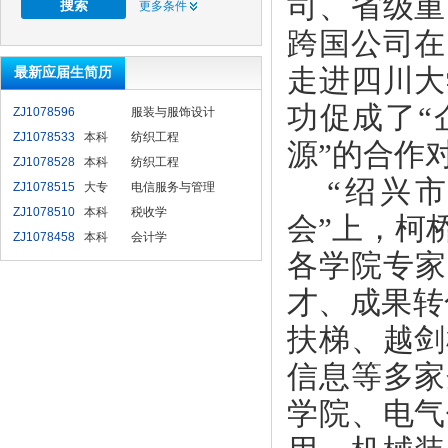
司、省级重
更多条件
跨国公司在
走进四川大
最新应届生简历
功促成了“
ZJ1078596
服装与服饰设计
ZJ1078533
本科
纺织工程
源”的合作
ZJ1078528
本科
纺织工程
“绍兴
ZJ1078515
大专
电信服务与管理
ZJ1078510
本科
税收学
会”上，柯
ZJ1078458
本科
会计学
各学院专家
才、成果转
扶梯、越剑
信息等多家
学院、电气