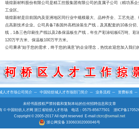
墙煌新材料股份有限公司是精工控股集团有限公司的直属子公司（精功系企业
工业区。
墙煌新材是目前国内及亚洲地区同行业中规模最大、品种齐全、工艺先进、
点高新技术企业。公司具备7条国外高档涂装生产线，及其配套的10条分切
线，1条三色印刷生产线以及2条保温板生产线，年生产彩涂铝板6万吨、彩涂
120万平方米、保温板100万平方米。
公司秉承“始于您的需求，终于您的满意”的企业理念，热忱欢迎您加入我们
城人才市场公司简介
─
中国轻纺城人才市场部门简介
─
业务流程
─
资费标准
未经书面授权严禁转载和复制本站的任何招聘信息和文章
 © 中国轻纺人才网 浙江省轻纺人才市场 电话：0575-85677501
浙ICP备17052
Copyright © 2005-2017 All right reserved E-mail:
ctcrc@sxmail.net
浙公网安备 33060302000046号